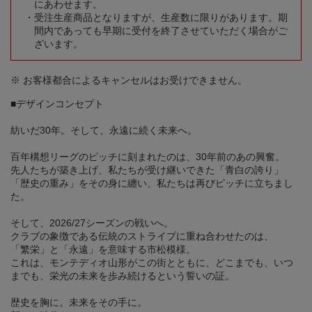
にあわせます。
受注生産商品となりますが、生産数に限りがあります。期
間内であっても早期に受付を終了させていただく場合がご
ざいます。
※ お客様都合によるキャンセルはお受けできません。
■デザインコンセプト
紡いだ30年。そして、永遠に続く未来へ。
百年構想リーグのピッチに刻まれたのは、30年前のあの興奮。
先人たちが築き上げ、私たちが受け継いできた「青白の誇り」
「歴史の重み」をその身に纏い、私たちは再びピッチに立ちまし
た。
そして、2026/27シーズンの戦いへ。
クラブの象徴である伝統のストライプに重ね合わせたのは、
「繁栄」と「永遠」を意味する市松模様。
これは、モンテディオ山形がこの街とともに、どこまでも、いつ
までも、栄光の未来を歩み続けるという誓いの証。
歴史を胸に。未来をその手に。