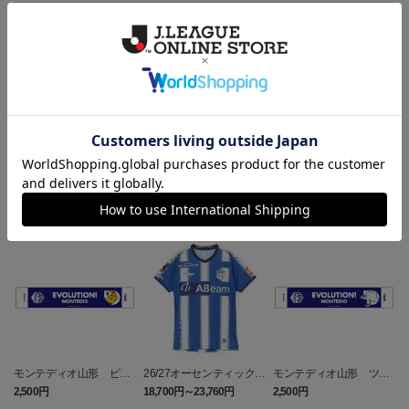
ギフト対応について
ヘルプページ
ランキング
NEW
NEW
モンテディオ山形 ピカ
26/27オーセンティックユ
モンテディオ山形 ツン
チュウ タオルマフラー
ニフォーム半袖（FP1st）
ベアー タオルマフラー
2,500円
18,700円～23,760円
2,500円
1