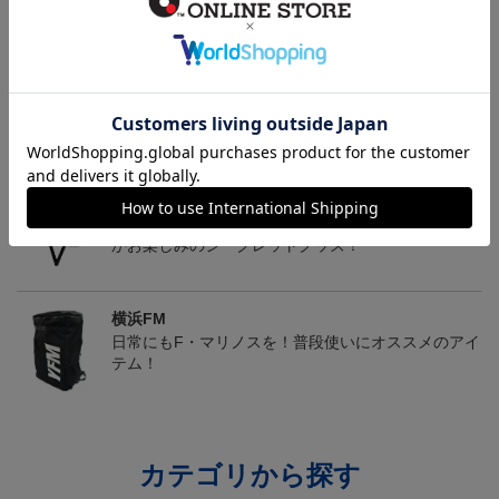
マリニエールユニ
アタッキングフットボー
FI BOS Tシャツ＜トリパ
ルユニ
ラ＞
4,950円
4,950円
8,250円
4
トピックス
横浜FM
送料無料の併せ買いにオススメ！どの選手が当たる
かお楽しみのシークレットグッズ！
横浜FM
日常にもF・マリノスを！普段使いにオススメのアイ
テム！
カテゴリから探す