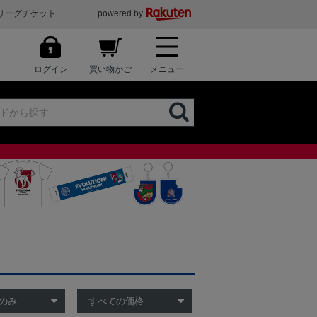
リーグチケット
powered by
ログイン
買い物かご
メニュー