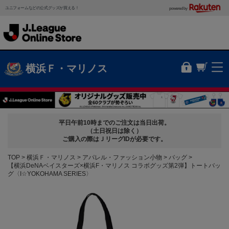
ユニフォームなどの公式グッズが買える！
powered by
横浜Ｆ・マリノス
平日午前10時までのご注文は当日出荷。
（土日祝日は除く）
ご購入の際はＪリーグIDが必要です。
TOP
横浜Ｆ・マリノス
アパレル・ファッション小物
バッグ
【横浜DeNAベイスターズ×横浜F・マリノス コラボグッズ第2弾】トートバッ
グ〈I☆YOKOHAMA SERIES〉