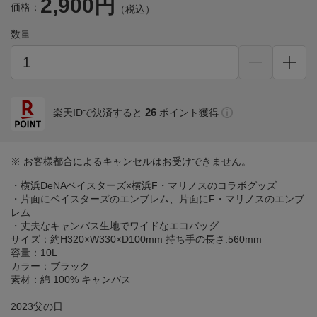
2,900円
価格：
（税込）
数量
26
楽天IDで決済すると
ポイント獲得
※ お客様都合によるキャンセルはお受けできません。
・横浜DeNAベイスターズ×横浜F・マリノスのコラボグッズ
・片面にベイスターズのエンブレム、片面にF・マリノスのエンブ
レム
・丈夫なキャンバス生地でワイドなエコバッグ
サイズ：約H320×W330×D100mm 持ち手の長さ:560mm
容量：10L
カラー：ブラック
素材：綿 100% キャンバス
2023父の日