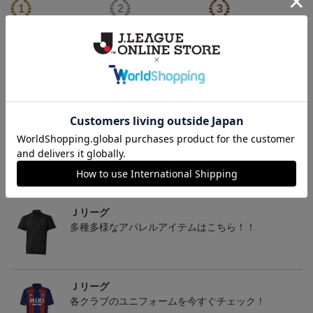
マリニエールユニ
アタッキングフットボー
FI BOS Tシャツ＜トリパ
ルユニ
ラ＞
4,950円
4,950円
8,250円
4
トピックス
Ｊリーグ
多種多様なアパレルアイテムはこちら！！
Ｊリーグ
各クラブのユニフォームを今すぐチェック！