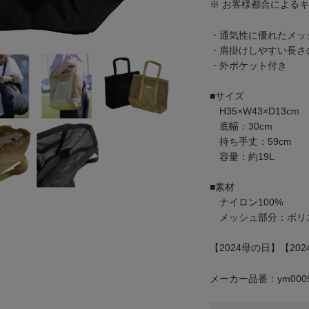
※ お客様都合による
・通気性に優れたメッ
・肩掛けしやすい長さ
・外ポケット付き
■サイズ
H35×W43×D13cm
底幅：30cm
持ち手丈：59cm
容量：約19L
■素材
ナイロン100%
メッシュ部分：ポリエ
【2024母の日】【202
メーカー品番：ym0009