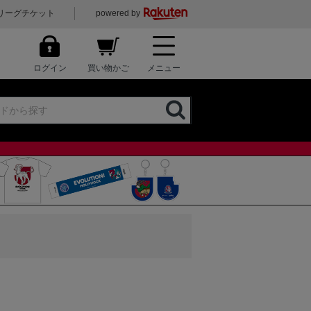
リーグチケット
powered by
ログイン
買い物かご
メニュー