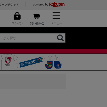
リーグチケット
powered by
ログイン
買い物かご
メニュー