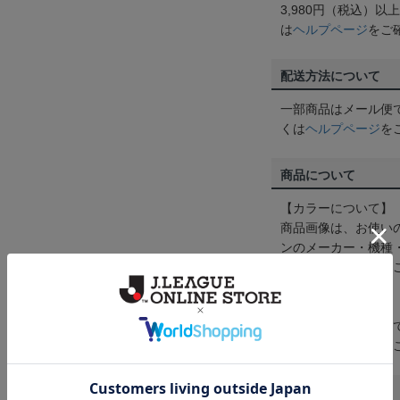
3,980円（税込）
は
ヘルプページ
をご
配送方法について
一部商品はメール便
くは
ヘルプページ
を
商品について
【カラーについて】
商品画像は、お使い
ンのメーカー・機種
なって見える場合が
【仕様について】
取り扱い商品によっ
予告なく変更になる
その他