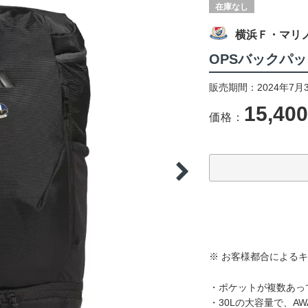
在庫なし
横浜Ｆ・マリ
OPSバックパッ
販売期間：2024年7月
15,40
価格：
※ お客様都合による
・ポケットが複数あっ
・30Lの大容量で、A