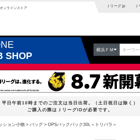
Ｊリーグ.jp
Ｊ
オンラインストア
ONE
横浜ＦＭ
B SHOP
平日午前10時までのご注文は当日出荷。（土日祝日は除く）
ご購入の際はＪリーグIDが必要です。
ッション小物
バッグ
OPSバックパック30L＜トリパラ＞