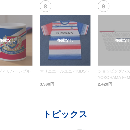
プ＜リバーシブル
マリニエールユニ＜KIDS＞
ショッピングバ
YOKOHAMA F･M
＞ホワイト
3,960円
2,420円
トピックス