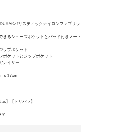
DURA®バリスティックナイロンファブリッ
できるシューズポケットとパッド付きノート
ジップポケット
ンポケットとジップポケット
ガナイザー
 x 17cm
didas】【トリパラ】
91