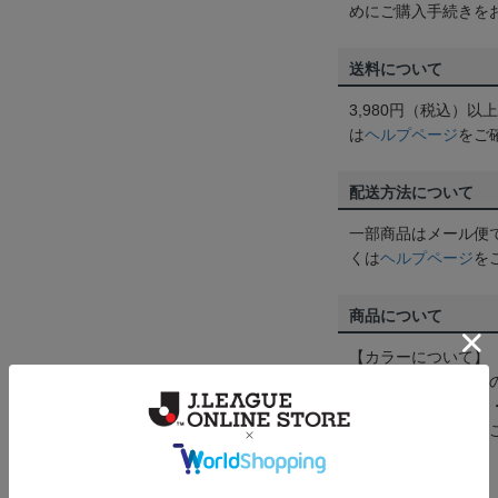
めにご購入手続きを
送料について
3,980円（税込）
は
ヘルプページ
をご
配送方法について
一部商品はメール便
くは
ヘルプページ
を
商品について
【カラーについて】
商品画像は、お使い
ンのメーカー・機種
なって見える場合が
【仕様について】