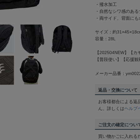
・撥水加工
・自然なシワ感のある
・両サイド、背面にも
サイズ：約31×45×1
容量：28L
【202504NEW】【
【普段使い】【応援観
メーカー品番：ym0022
返品・交換について
お客様都合による返
ん。詳しくは
ヘルプ
ご注文の確定につい
買い物かごに入れる