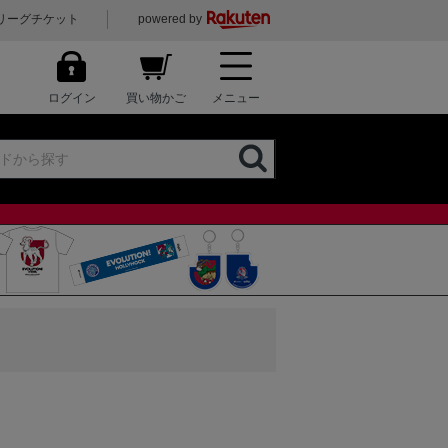
リーグチケット
powered by
ログイン
買い物かご
メニュー