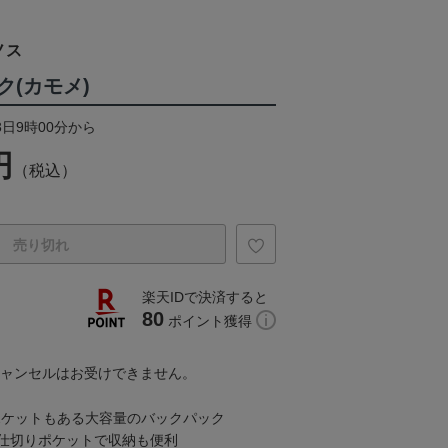
ノス
(カモメ)
3日9時00分から
円
（税込）
売り切れ
楽天IDで決済すると
80
ポイント獲得
キャンセルはお受けできません。
ポケットもある大容量のバックパック
仕切りポケットで収納も便利