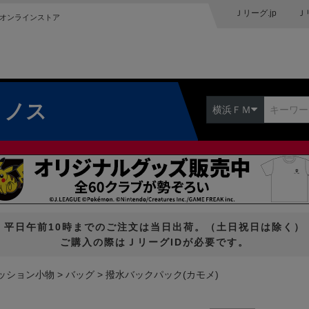
Ｊリーグ.jp
Ｊ
オンラインストア
リノス
横浜ＦＭ
平日午前10時までのご注文は当日出荷。（土日祝日は除く）
ご購入の際はＪリーグIDが必要です。
ッション小物
バッグ
撥水バックパック(カモメ)