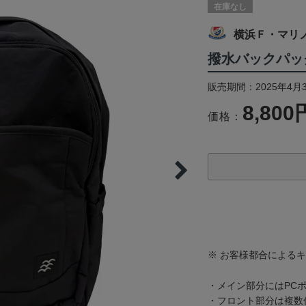
在庫なし
横浜Ｆ・マリ
撥水バックパック
販売期間：2025年4月
8,800
価格：
※ お客様都合による
・メイン部分にはPC
・フロント部分は複数