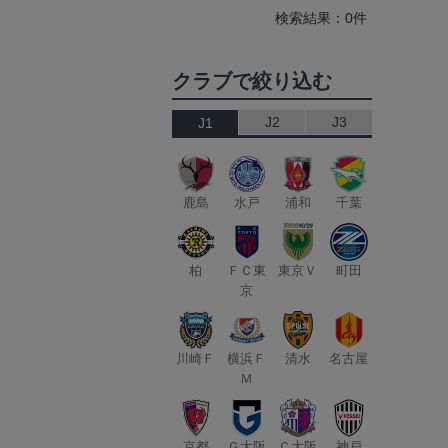
検索結果：0件
クラブで絞り込む
J2
J3
J1
鹿島
水戸
浦和
千葉
柏
ＦＣ東
東京Ｖ
町田
京
川崎Ｆ
横浜Ｆ
清水
名古屋
Ｍ
京都
Ｇ大阪
Ｃ大阪
神戸