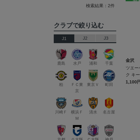
NE
検索結果：2件
クラブで絞り込む
J2
J3
J1
金沢
鹿島
水戸
浦和
千葉
ツエー
ク キ
1,100
柏
ＦＣ東
東京Ｖ
町田
京
川崎Ｆ
横浜Ｆ
清水
名古屋
Ｍ
京都
Ｇ大阪
Ｃ大阪
神戸