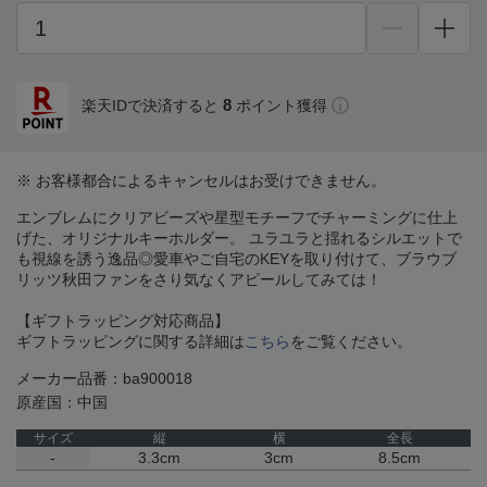
8
楽天IDで決済すると
ポイント獲得
※ お客様都合によるキャンセルはお受けできません。
エンブレムにクリアビーズや星型モチーフでチャーミングに仕上
げた、オリジナルキーホルダー。 ユラユラと揺れるシルエットで
も視線を誘う逸品◎愛車やご自宅のKEYを取り付けて、ブラウブ
リッツ秋田ファンをさり気なくアピールしてみては！
【ギフトラッピング対応商品】
ギフトラッピングに関する詳細は
こちら
をご覧ください。
メーカー品番：ba900018
原産国：中国
サイズ
縦
横
全長
-
3.3cm
3cm
8.5cm