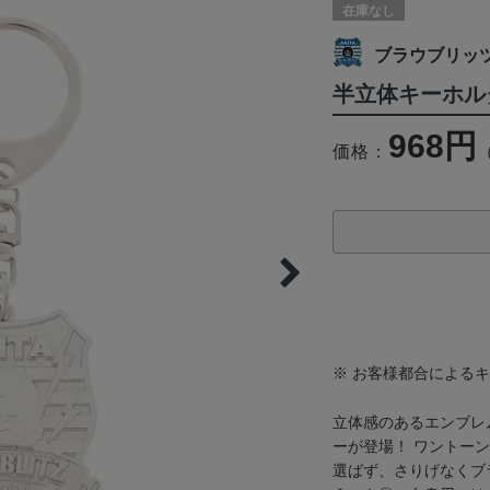
在庫なし
ブラウブリッ
半立体キーホル
968円
価格：
※ お客様都合による
立体感のあるエンブレ
ーが登場！ ワントー
選ばず、さりげなくブ