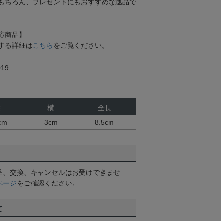
もちろん、プレゼントにもおすすめな逸品で
応商品】
する詳細は
こちら
をご覧ください。
19
縦
横
全長
cm
3cm
8.5cm
品、交換、キャンセルはお受けできませ
ページ
をご確認ください。
て