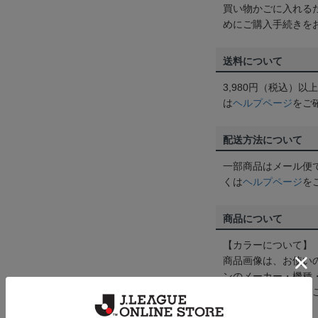
買い物かごに入れる
めにご購入手続きを
送料について
3,980円（税込）
は
ヘルプページ
をご
配送方法について
一部商品はメール便
くは
ヘルプページ
を
商品について
【カラーについて】
商品画像は、お使い
ンのメーカー・機種
なって見える場合が