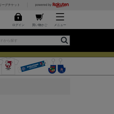
リーグチケット
powered by
ログイン
買い物かご
メニュー