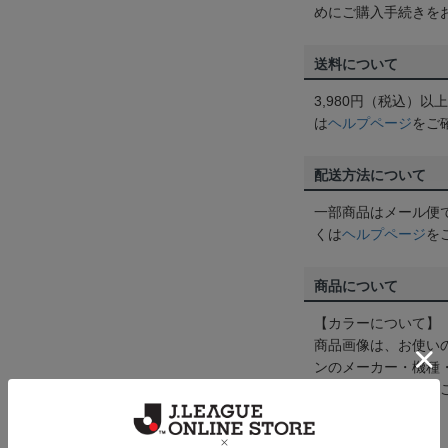
めにご購入手続きを
送料について
3,980円（税込）
は
ヘルプページ
をご
配送方法について
一部商品はメール便
くは
ヘルプページ
を
商品について
【カラーについて】
商品画像は、お使い
ンのメーカー・機種
なって見える場合が
【仕様について】