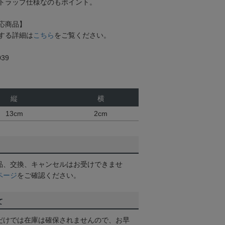
トラップ仕様なのもポイント。
応商品】
する詳細は
こちら
をご覧ください。
39
縦
横
13cm
2cm
品、交換、キャンセルはお受けできませ
ページ
をご確認ください。
て
だけでは在庫は確保されませんので、お早