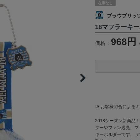
在庫なし
ブラウブリッ
18マフラーキー
968円
価格：
※ お客様都合による
2018シーズン新商
ターやファン必見。フ
キーホルダーです。 