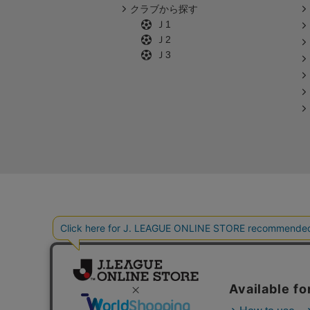
クラブから探す
Ｊ1
Ｊ2
Ｊ3