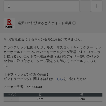
8
楽天IDで決済すると
ポイント獲得
※ お客様都合によるキャンセルはお受けできません。
ブラウブリッツ秋田オリジナルの、マスコットキャラクター×サッ
カーボールモチーフのラバーキーホルダーが登場です！ ユラユラ
と揺れるシルエットでも視線を誘う逸品◎デイリー使いのバッグ
や小物に取り付けて、クラブ愛をさり気なくアピールしてみて
は。
【ギフトラッピング対応商品】
ギフトラッピングに関する詳細は
こちら
をご覧ください。
メーカー品番：ba900040
サイズ
縦
横
-
7cm
3cm