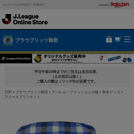
ユニフォームなどの公式グッズが買える！
powered by
ブラウブリッツ秋田
平日午前10時までのご注文は当日出荷。
（土日祝日は除く）
ご購入の際はＪリーグIDが必要です。
TOP
ブラウブリッツ秋田
アパレル・ファッション小物
秋冬グッズ
フリースブランケット