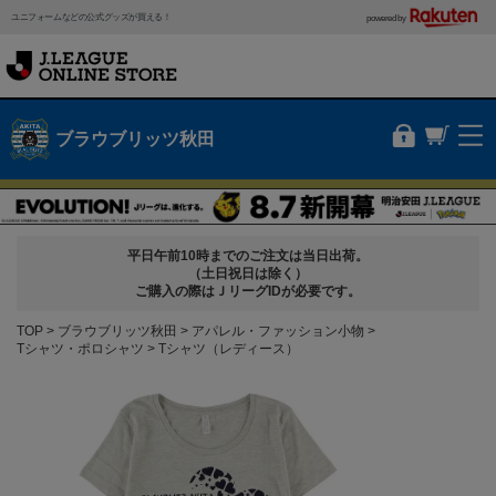
ユニフォームなどの公式グッズが買える！
powered by
ブラウブリッツ秋田
平日午前10時までのご注文は当日出荷。
（土日祝日は除く）
ご購入の際はＪリーグIDが必要です。
TOP
ブラウブリッツ秋田
アパレル・ファッション小物
Tシャツ・ポロシャツ
Tシャツ（レディース）