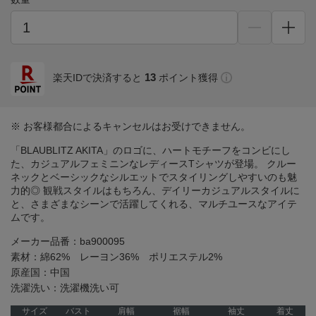
13
楽天IDで決済すると
ポイント獲得
※ お客様都合によるキャンセルはお受けできません。
「BLAUBLITZ AKITA」のロゴに、ハートモチーフをコンビにし
た、カジュアルフェミニンなレディースTシャツが登場。 クルー
ネックとベーシックなシルエットでスタイリングしやすいのも魅
力的◎ 観戦スタイルはもちろん、デイリーカジュアルスタイルに
と、さまざまなシーンで活躍してくれる、マルチユースなアイテ
ムです。
メーカー品番：ba900095
素材：綿62% レーヨン36% ポリエステル2%
原産国：中国
洗濯洗い：洗濯機洗い可
サイズ
バスト
肩幅
裾幅
袖丈
着丈