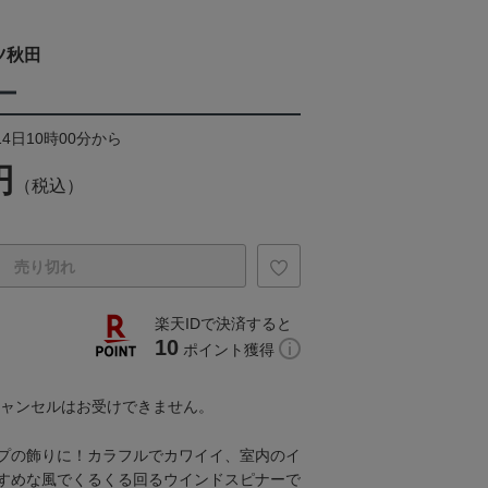
ツ秋田
ー
14日10時00分から
円
（税込）
売り切れ
楽天IDで決済すると
10
ポイント獲得
キャンセルはお受けできません。
プの飾りに！カラフルでカワイイ、室内のイ
すめな風でくるくる回るウインドスピナーで