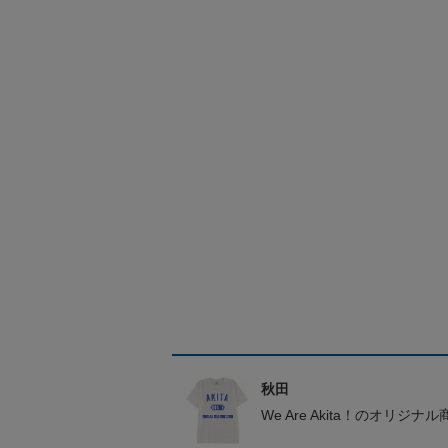
秋田
We Are Akita！のオリジナ