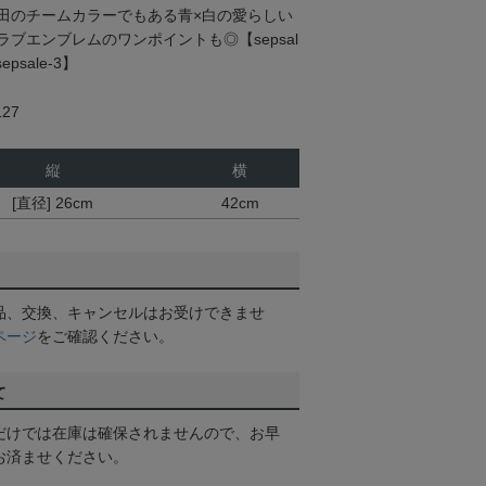
田のチームカラーでもある青×白の愛らしい
ブエンブレムのワンポイントも◎【sepsal
epsale-3】
27
縦
横
[直径] 26cm
42cm
品、交換、キャンセルはお受けできませ
ページ
をご確認ください。
て
だけでは在庫は確保されませんので、お早
お済ませください。