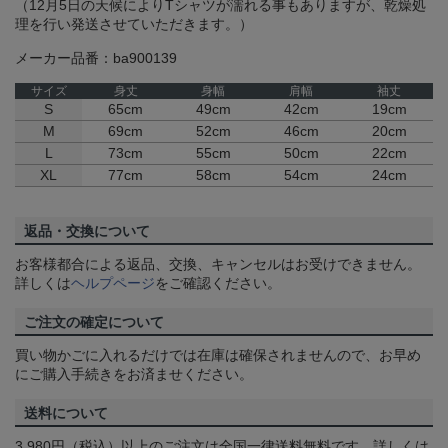
（12月5日の天候によりTシャツが濡れる事もありますが、乾燥処
理を行い発送させていただきます。）
メーカー品番：ba900139
サイズ
身丈
身幅
肩幅
袖丈
S
65cm
49cm
42cm
19cm
M
69cm
52cm
46cm
20cm
L
73cm
55cm
50cm
22cm
XL
77cm
58cm
54cm
24cm
返品・交換について
お客様都合による返品、交換、キャンセルはお受けできません。
詳しくは
ヘルプページ
をご確認ください。
ご注文の確定について
買い物かごに入れるだけでは在庫は確保されませんので、お早め
にご購入手続きをお済ませください。
送料について
3,980円（税込）以上のご注文は全国一律送料無料です。詳しくは