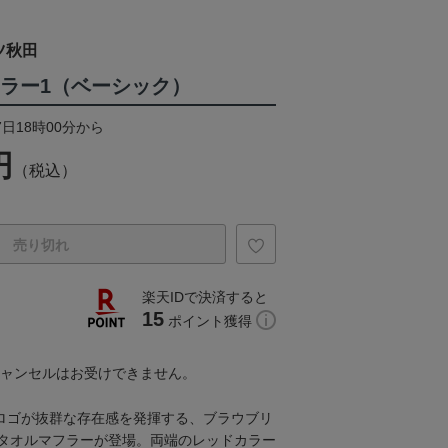
ツ秋田
フラー1（ベーシック）
7日18時00分から
円
（税込）
売り切れ
楽天IDで決済すると
15
ポイント獲得
キャンセルはお受けできません。
A」のロゴが抜群な存在感を発揮する、ブラウブリ
タオルマフラーが登場。両端のレッドカラー