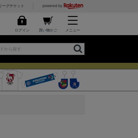
リーグチケット
powered by
ログイン
買い物かご
メニュー