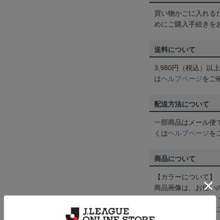
買い物かごに入れる
めにご購入手続きを
送料について
3,980円（税込）
は
ヘルプページ
をご
配送方法について
一部商品はメール便
くは
ヘルプページ
を
商品について
【カラーについて】
商品画像は、お使い
ンのメーカー・機種
なって見える場合が