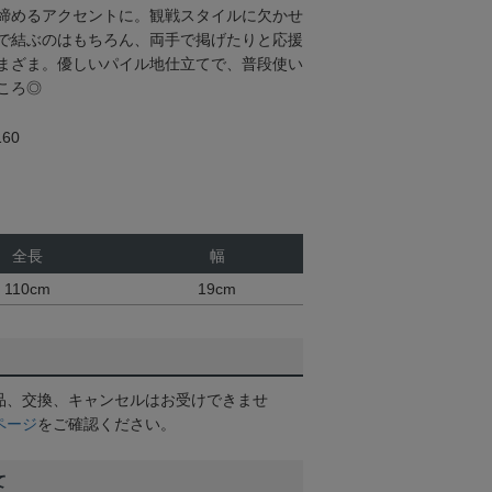
締めるアクセントに。観戦スタイルに欠かせ
で結ぶのはもちろん、両手で掲げたりと応援
まざま。優しいパイル地仕立てで、普段使い
ころ◎
60
全長
幅
110cm
19cm
品、交換、キャンセルはお受けできませ
ページ
をご確認ください。
て