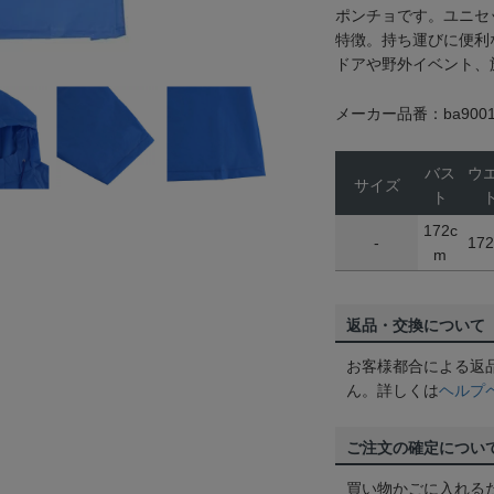
ポンチョです。ユニセ
特徴。持ち運びに便利
ドアや野外イベント、
メーカー品番：ba9001
バス
ウ
サイズ
ト
172c
-
17
m
返品・交換について
お客様都合による返
ん。詳しくは
ヘルプ
ご注文の確定につい
買い物かごに入れる