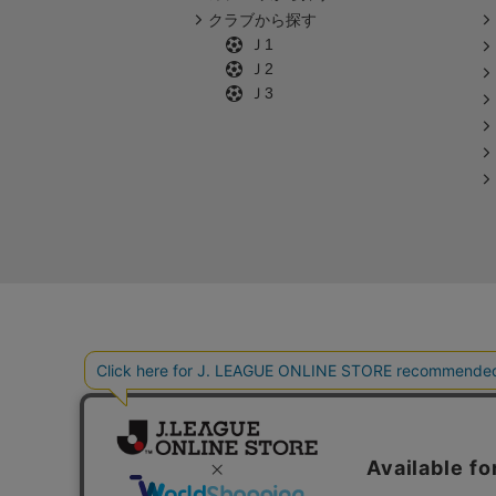
クラブから探す
Ｊ1
Ｊ2
Ｊ3