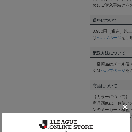
めにご購入手続きを
送料について
3,980円（税込）
は
ヘルプページ
をご
配送方法について
一部商品はメール便
くは
ヘルプページ
を
商品について
【カラーについて】
商品画像は、お使い
ンのメーカー・機種
なって見える場合が
【仕様について】