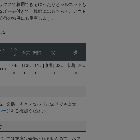
ックスで着用できるゆったりとシルエットも
なポーチ付きで、観戦にはもちろん、アウト
旅行のお供にも重宝します。
72
エス
ヒッ
着丈
裾幅
縦
横
ト
プ
174c
113c
87c
[巾着] 32c
[巾着] 20c
2cm
m
m
m
m
m
品、交換、キャンセルはお受けできませ
ページ
をご確認ください。
て
だけでは在庫は確保されませんので、お早