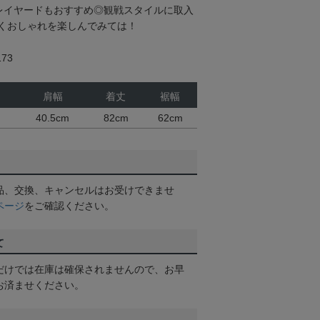
レイヤードもおすすめ◎観戦スタイルに取入
くおしゃれを楽しんでみては！
73
肩幅
着丈
裾幅
40.5cm
82cm
62cm
品、交換、キャンセルはお受けできませ
ページ
をご確認ください。
て
だけでは在庫は確保されませんので、お早
お済ませください。