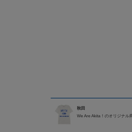
秋田
We Are Akita！のオリジナ