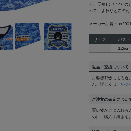
く、長袖Tシャツとの
れて、まわりと差の付
メーカー品番：ba9001
サイズ
バスト
-
126cm
返品・交換について
お客様都合による返
ん。詳しくは
ヘルプ
ご注文の確定につい
買い物かごに入れる
めにご購入手続きを