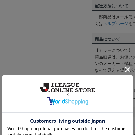
配送方法について
一部商品はメール便
くは
ヘルプページ
を
商品について
【カラーについて】
商品画像は、お使い
ンのメーカー・機種
なって見える場合が
【仕様について】
取り扱い商品によっ
予告なく変更になる
その他
決済について