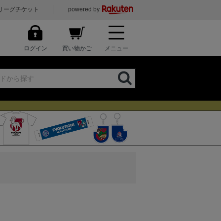
リーグチケット
powered by
ログイン
買い物かご
メニュー