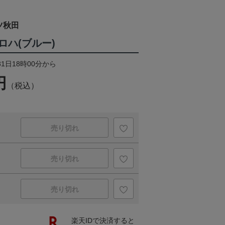
ツ秋田
ロハ(ブルー)
31日18時00分から
円
（税込）
売り切れ
売り切れ
売り切れ
楽天IDで決済すると