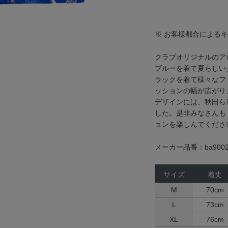
※ お客様都合による
クラブオリジナルのア
ブルーを着て夏らしい
ラックを着て様々なフ
ッションの幅が広がり
デザインには、秋田ら
した。是非みなさんも
ョンを楽しんでくださ
メーカー品番：ba9002
サイズ
着丈
M
70cm
L
73cm
XL
76cm