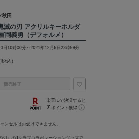
ツ秋田
×鬼滅の刃 アクリルキーホルダ
冨岡義勇（デフォルメ）
0日10時00分～2021年12月5日23時59分
（税込）
販売終了
楽天IDで決済すると
7
ポイント獲得
キャンセルはお受けできません。
『鬼滅の刃』のJクラブコラボレーショングッズで