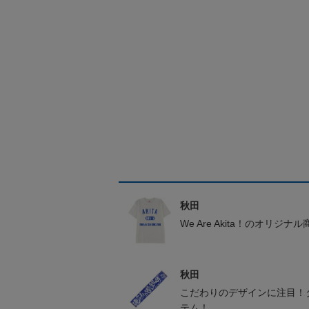
秋田
We Are Akita！のオリジナ
秋田
こだわりのデザインに注目！
テム！