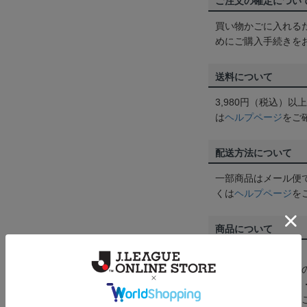
ご注文の確定につい
買い物かごに入れる
めにご購入手続きを
送料について
3,980円（税込）
は
ヘルプページ
をご
配送方法について
一部商品はメール便
くは
ヘルプページ
を
商品について
【カラーについて】
商品画像は、お使い
ンのメーカー・機種
なって見える場合が