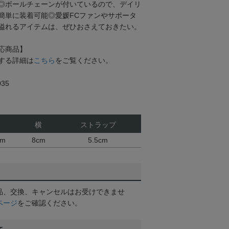
◎ボールチェーンが付いているので、デイリ
簡単に装着可能◎愛媛FCファンやサポータ
溢れるアイテムは、ぜひおさえておきたい。
応商品】
する詳細は
こちら
をご覧ください。
35
横
ストラップ
cm
8cm
5.5cm
品、交換、キャンセルはお受けできませ
ページ
をご確認ください。