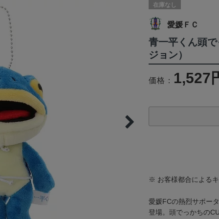
在庫なし
愛媛ＦＣ
青一平くん頭で
ジョン）
1,527
価格：
※ お客様都合による
愛媛FCの熱烈サポー
登場。頭でっかちのC