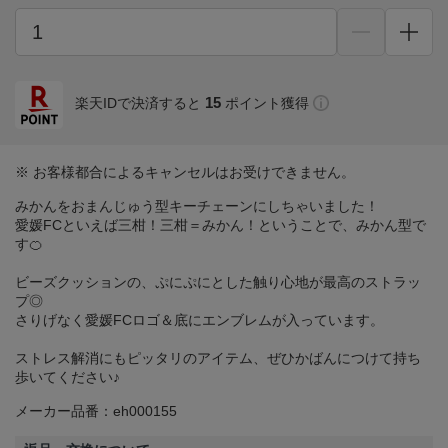
15
楽天IDで決済すると
ポイント獲得
※ お客様都合によるキャンセルはお受けできません。
みかんをおまんじゅう型キーチェーンにしちゃいました！
愛媛FCといえば三柑！三柑＝みかん！ということで、みかん型で
す🍊
ビーズクッションの、ぷにぷにとした触り心地が最高のストラッ
プ◎
さりげなく愛媛FCロゴ＆底にエンブレムが入っています。
ストレス解消にもピッタリのアイテム、ぜひかばんにつけて持ち
歩いてください♪
メーカー品番：eh000155