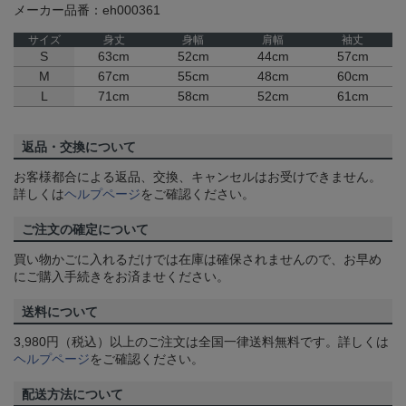
メーカー品番：eh000361
サイズ
身丈
身幅
肩幅
袖丈
S
63cm
52cm
44cm
57cm
M
67cm
55cm
48cm
60cm
L
71cm
58cm
52cm
61cm
返品・交換について
お客様都合による返品、交換、キャンセルはお受けできません。
詳しくは
ヘルプページ
をご確認ください。
ご注文の確定について
買い物かごに入れるだけでは在庫は確保されませんので、お早め
にご購入手続きをお済ませください。
送料について
3,980円（税込）以上のご注文は全国一律送料無料です。詳しくは
ヘルプページ
をご確認ください。
配送方法について