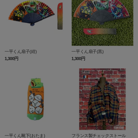
一平くん扇子(紺)
一平くん扇子(黒)
1,300円
1,300円
一平くん靴下(おたま)
フランス製チェックストール