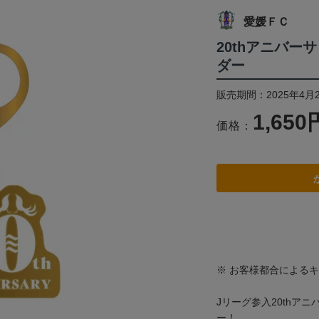
愛媛ＦＣ
20thアニバ
ダー
販売期間：2025年4月
1,650
価格：
※ お客様都合による
Jリーグ参入20thア
ー！