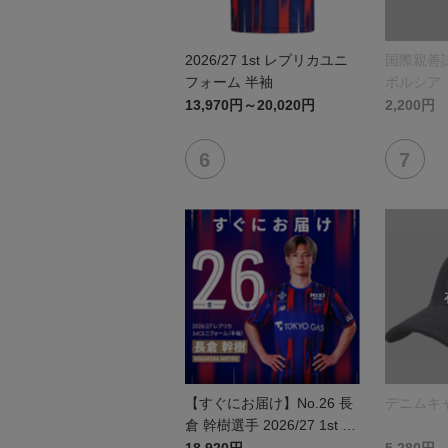
2026/27 1st レプリカユニ
国際親善試
フォーム 半袖
ボルシア
リントタ
13,970円～20,020円
2,200円
【すぐにお届け】No.26 長
デニムキ
倉 幹樹選手 2026/27 1st レ
プリカユニフォーム 半袖