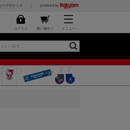
リーグチケット
powered by
ログイン
買い物かご
メニュー