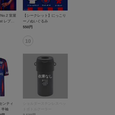
o.2 室屋
【シークレット】にっこり
1st レプリ
ーノぬいぐるみ
半袖
550円
オーセンティ
ショルダーステンレスペッ
 半袖
トボトルクーラー