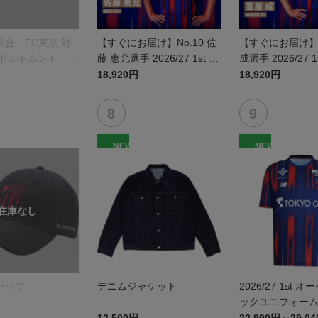
合 FC東京 対
【すぐにお届け】No.10 佐
【すぐにお届け】N
 ドルトムント プ
藤 恵允選手 2026/27 1st レ
成選手 2026/27 
オルマフラー
プリカユニフォーム 半袖
カユニフォーム 
18,920円
18,920円
NEW
NEW
ャップ
デニムジャケット
2026/27 1st 
ックユニフォーム