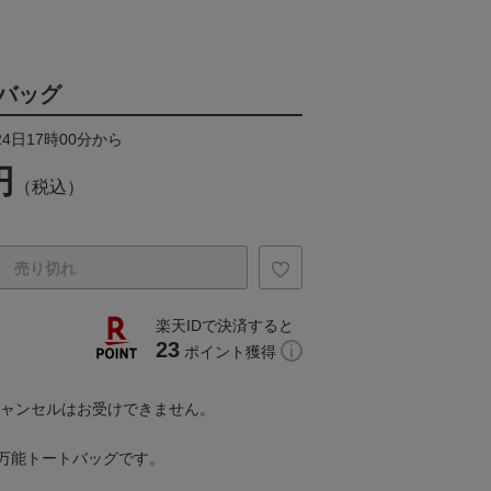
バッグ
24日17時00分から
円
（税込）
売り切れ
楽天IDで決済すると
23
ポイント獲得
キャンセルはお受けできません。
万能トートバッグです。