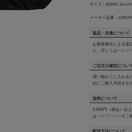
サイズ：約W51.5cm×H
メーカー品番：to9029
返品・交換について
お客様都合による返
ん。詳しくは
ヘルプ
ご注文の確定につい
買い物かごに入れる
めにご購入手続きを
送料について
3,980円（税込）
は
ヘルプページ
をご
配送方法について