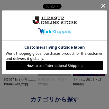
ランキング
NEW
NEW
2026/27 1st レプリカユニ
国際親善試合 FC東京
【すぐにお届け】No.10
フォーム 半袖
対 ボルシア ドルトムン
佐藤 恵允選手 2026/27 1s
屋
13,970円～20,020円
2,200円
18,920円
1
ト プリントタオルマフ
t レプリカユニフォーム
ラー
半袖
カテゴリから探す