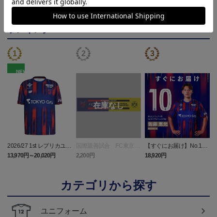
ランキング
NEW
2026/27 1st レプリカユニ
国際親善試合 FC東京
【すぐにお届け】No.10
フォーム 半袖
対 ボルシア ドルトムン
佐藤 恵允選手 2026/27 1s
屋
13,970円～20,020円
2,200円
18,920円
1
ト プリントタオルマフ
t レプリカユニフォーム
ラー
半袖
カテゴリから探す
ユニフォーム