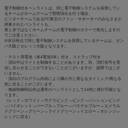
電子制御付きペンライトは、同じ電子制御システムを採用してい
るチームがホームゲームで照明演出を行う場合、
ビジターチームであるFC東京のファン・サポーターのみなさまが
持参されたペンライトも、
青と赤ではなくホームチームの電子制御のカラーで発光しますの
でご注意ください。
※本日時点で同じ電子制御システムを採用しているチームは、ガン
バ大阪とセレッソ大阪となります。
・テスト用電池（単4電池3本）付き、ストラップ付き
・演出中はライトを制御することがあります。尚、消灯信号を受
信し光らせることができないことがございますが、故障ではござ
いません。
・演出のプログラム内容により隣の方と異なるタイミング/異なる
色に光ることがございます。
・無線制御時以外は通常のペンライトとして14色に発行可能とな
ります。
（レッド→ホワイト→サクラピンク→ピンク→パッションピンク
→バイオレット→パープル→ブルー→パステルブルー→エメラル
ドグリーン→グリーン→ライトグリーン→イエロー→オレンジ→
レッドに戻る）