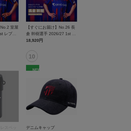
o.2 室屋
【すぐにお届け】No.26 長
1st レプリ
倉 幹樹選手 2026/27 1st レ
半袖
プリカユニフォーム 半袖
18,920円
NEW
ンレスペッ
デニムキャップ