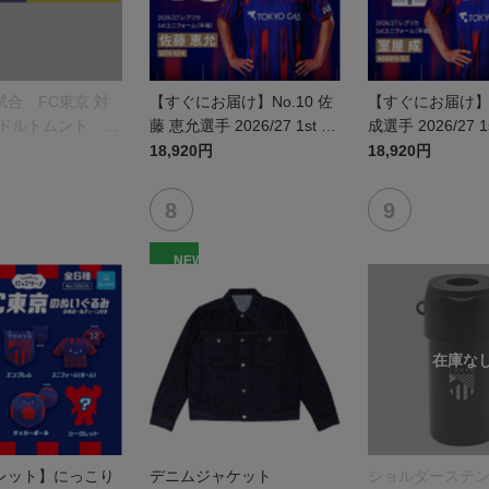
合 FC東京 対
【すぐにお届け】No.10 佐
【すぐにお届け】N
 ドルトムント プ
藤 恵允選手 2026/27 1st レ
成選手 2026/27 
オルマフラー
プリカユニフォーム 半袖
カユニフォーム 
18,920円
18,920円
NEW
レット】にっこり
デニムジャケット
ショルダーステ