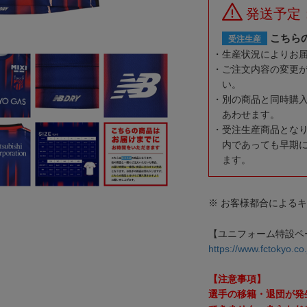
発送予定
こちら
受注生産
生産状況によりお
ご注文内容の変更
い。
別の商品と同時購
あわせます。
受注生産商品とな
内であっても早期
ます。
※ お客様都合による
【ユニフォーム特設ペ
https://www.fctokyo.co
【注意事項】
選手の移籍・退団が発