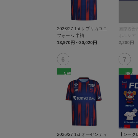
2026/27 1st レプリカユニ
国際親善試
フォーム 半袖
ボルシア
リントタ
13,970円～20,020円
2,200円
NEW
NEW
2026/27 1st オーセンティ
【シーク