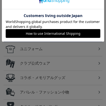
2026/27 1st レプリカユニ
FC東京 ソウブレイズ
国際親善試合 FC東京
フォーム 半袖
タオルマフラー
対 ボルシア ドルトムン
13,970円～20,020円
2,500円
2,200円
2
ト プリントタオルマフ
ラー
カテゴリから探す
ユニフォーム
クラブ公式ウェア
コラボ・メモリアルグッズ
アパレル・ファッション小物