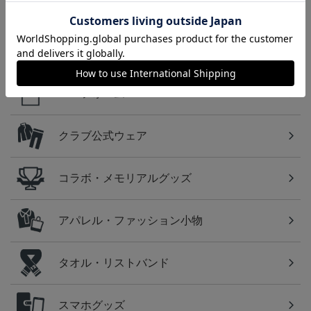
2026/27 1st レプリカユニ
国際親善試合 FC東京
【すぐにお届け】No.10
フォーム 半袖
対 ボルシア ドルトムン
佐藤 恵允選手 2026/27 1s
屋
13,970円～20,020円
2,200円
18,920円
1
ト プリントタオルマフ
t レプリカユニフォーム
ラー
半袖
カテゴリから探す
ユニフォーム
クラブ公式ウェア
コラボ・メモリアルグッズ
アパレル・ファッション小物
タオル・リストバンド
スマホグッズ