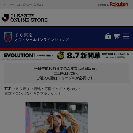
ユニフォームなどの公式グッズが買える！
powered by
ＦＣ東京
オフィシャルオンラインショップ
平日午前10時までのご注文は当日出荷。
（土日祝日は除く）
ご購入の際はＪリーグIDが必要です。
TOP
ＦＣ東京
観戦・応援グッズ
その他
東京ドロンパ着ぐるみブランケット