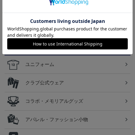
2026/27 1st レプリカユニ
国際親善試合 FC東京
【すぐにお届け】No.10
フォーム 半袖
対 ボルシア ドルトムン
佐藤 恵允選手 2026/27 1s
屋
13,970円～20,020円
2,200円
18,920円
1
ト プリントタオルマフ
t レプリカユニフォーム
ラー
半袖
カテゴリから探す
ユニフォーム
クラブ公式ウェア
コラボ・メモリアルグッズ
アパレル・ファッション小物