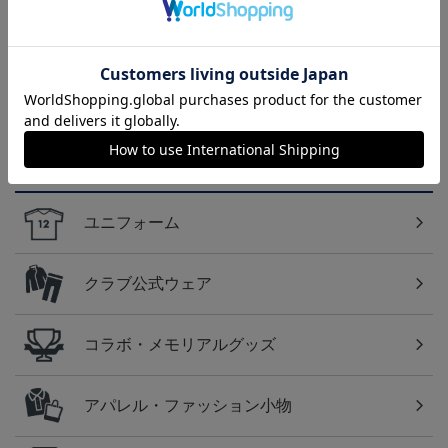
2026/27 1st レプリカユニ
FC東京 ソウブレイズ
国際親善試合 FC東京
フォーム 半袖
タオルマフラー
対 ボルシア ドルトムン
13,970円～20,020円
2,500円
2,200円
2
ト プリントタオルマフ
ラー
カテゴリから探す
ユニフォーム
クラブ公式ウェア
コラボ・メモリアルグッズ
アパレル・ファッション小物