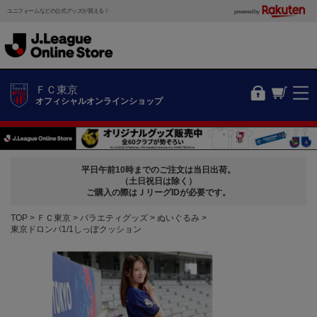
ユニフォームなどの公式グッズが買える！
powered by
ＦＣ東京
オフィシャルオンラインショップ
平日午前10時までのご注文は当日出荷。
（土日祝日は除く）
ご購入の際はＪリーグIDが必要です。
TOP
ＦＣ東京
バラエティグッズ
ぬいぐるみ
東京ドロンパ1/1しっぽクッション