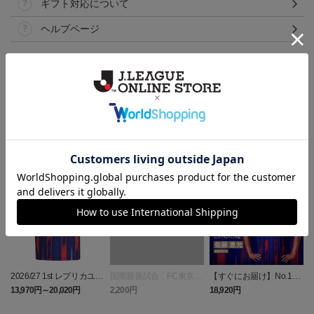
ギフト対応について
ヘルプページ
ランキング
NEW
2026/27 1st レプリカユニ
国際親善試合 FC東京
【すぐにお届け】No.10
フォーム 半袖
対 ボルシア ドルトムン
佐藤 恵允選手 2026/27 1s
屋
13,970円～20,020円
2,200円
18,920円
1
ト プリントタオルマフ
t レプリカユニフォーム
ラー
半袖