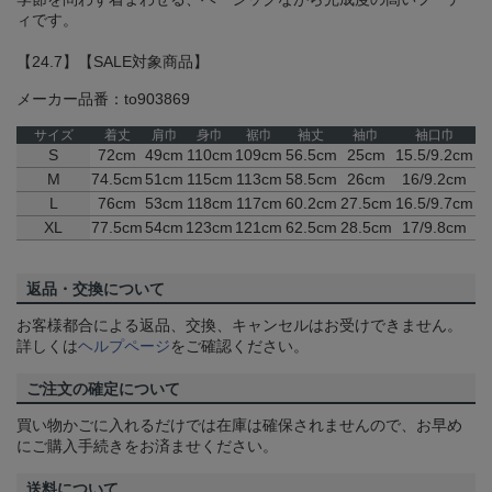
ィです。
【24.7】【SALE対象商品】
メーカー品番：to903869
サイズ
着丈
肩巾
身巾
裾巾
袖丈
袖巾
袖口巾
S
72cm
49cm
110cm
109cm
56.5cm
25cm
15.5/9.2cm
M
74.5cm
51cm
115cm
113cm
58.5cm
26cm
16/9.2cm
L
76cm
53cm
118cm
117cm
60.2cm
27.5cm
16.5/9.7cm
XL
77.5cm
54cm
123cm
121cm
62.5cm
28.5cm
17/9.8cm
返品・交換について
お客様都合による返品、交換、キャンセルはお受けできません。
詳しくは
ヘルプページ
をご確認ください。
ご注文の確定について
買い物かごに入れるだけでは在庫は確保されませんので、お早め
にご購入手続きをお済ませください。
送料について