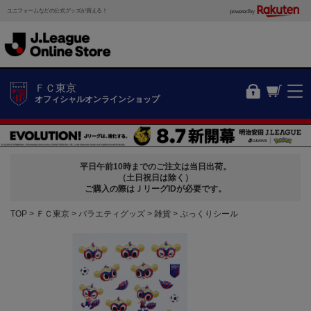
ユニフォームなどの公式グッズが買える！
powered by
ＦＣ東京
オフィシャルオンラインショップ
平日午前10時までのご注文は当日出荷。
（土日祝日は除く）
ご購入の際はＪリーグIDが必要です。
TOP
ＦＣ東京
バラエティグッズ
雑貨
ぷっくりシール