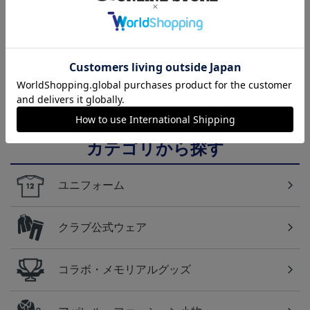
2026/27 1st レプリカユニ
国際親善試合 FC東京
【すぐにお届け】No.10
フォーム 半袖
対 ボルシア ドルトムン
佐藤 恵允選手 2026/27 1s
屋
13,970円～20,020円
2,200円
18,920円
1
ト プリントタオルマフ
t レプリカユニフォーム
ラー
半袖
カテゴリから探す
ユニフォーム
クラブ公式ウェア
コラボ・メモリアルグッズ