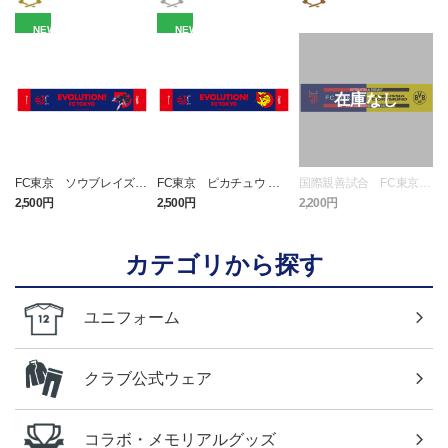
NEW
NEW
FC東京 ソウブレイズ
FC東京 ピカチュウ タ
国際親善試合 FC東京
タオルマフラー
オルマフラー
対 ボルシア ドルトムン
2,500円
2,500円
2,200円
1
ト プリントタオルマフ
ラー
カテゴリから探す
ユニフォーム
クラブ公式ウェア
コラボ・メモリアルグッズ