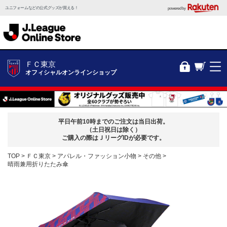
ユニフォームなどの公式グッズが買える！
powered by
ＦＣ東京
オフィシャルオンラインショップ
平日午前10時までのご注文は当日出荷。
（土日祝日は除く）
ご購入の際はＪリーグIDが必要です。
TOP
ＦＣ東京
アパレル・ファッション小物
その他
晴雨兼用折りたたみ傘