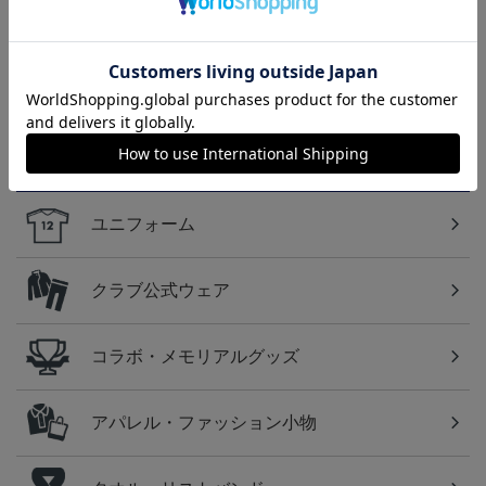
2026/27 1st レプリカユニ
国際親善試合 FC東京
【すぐにお届け】No.10
フォーム 半袖
対 ボルシア ドルトムン
佐藤 恵允選手 2026/27 1s
屋
13,970円～20,020円
2,200円
18,920円
1
ト プリントタオルマフ
t レプリカユニフォーム
ラー
半袖
カテゴリから探す
ユニフォーム
クラブ公式ウェア
コラボ・メモリアルグッズ
アパレル・ファッション小物