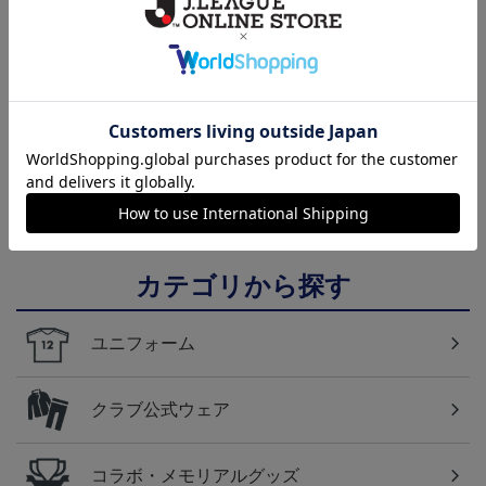
NEW
2026/27 1st レプリカユニ
国際親善試合 FC東京
【すぐにお届け】No.10
フォーム 半袖
対 ボルシア ドルトムン
佐藤 恵允選手 2026/27 1s
屋
13,970円～20,020円
2,200円
18,920円
1
ト プリントタオルマフ
t レプリカユニフォーム
ラー
半袖
カテゴリから探す
ユニフォーム
クラブ公式ウェア
コラボ・メモリアルグッズ