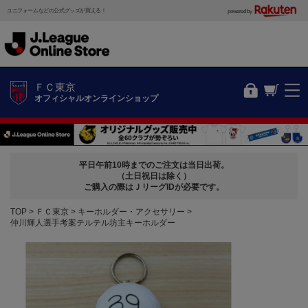
ユニフォームなどの公式グッズが買える！
powered by
ＦＣ東京
オフィシャルオンラインショップ
平日午前10時までのご注文は当日出荷。
（土日祝日は除く）
ご購入の際はＪリーグIDが必要です。
TOP
ＦＣ東京
キーホルダー・アクセサリー
仲川輝人選手考案テルテル坊主キーホルダー