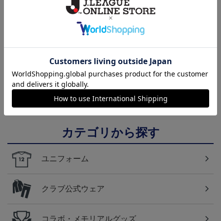
NEW
2026/27 1st レプリカユニ
国際親善試合 FC東京
【すぐにお届け】No.10
フォーム 半袖
対 ボルシア ドルトムン
佐藤 恵允選手 2026/27 1s
屋
13,970円～20,020円
2,200円
18,920円
1
ト プリントタオルマフ
t レプリカユニフォーム
ラー
半袖
カテゴリから探す
ユニフォーム
クラブ公式ウェア
コラボ・メモリアルグッズ