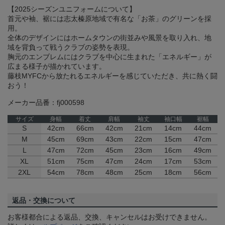
【2025シーズンユニフォームについて】
首元や袖、裾には志太榛原地域で有名な「お茶」のグリーンを採
用。
全体のデザインにはホームタウンの街並みや風景を取り入れ、地
域を背負って戦うクラブの姿勢を表現。
胸元のエンブレムにはクラブを中心に生まれた「エネルギー」が
広まる様子が描かれています。
藤枝MYFCから放たれるエネルギーを感じていただき、共に熱く闘
おう！
メーカー品番：fj000598
サイズ
身幅
着丈
肩幅
袖丈
袖口幅
裾幅
S
42cm
66cm
42cm
21cm
14cm
44cm
M
45cm
69cm
43cm
22cm
15cm
47cm
L
47cm
72cm
45cm
23cm
16cm
49cm
XL
51cm
75cm
47cm
24cm
17cm
53cm
2XL
54cm
78cm
48cm
25cm
18cm
56cm
返品・交換について
お客様都合による返品、交換、キャンセルはお受けできません。