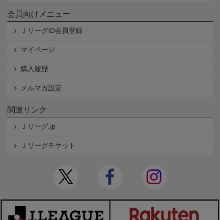
会員向けメニュー
ＪリーグID会員登録
マイページ
購入履歴
メルマガ設定
関連リンク
Ｊリーグ.jp
Ｊリーグチケット