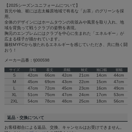
【2025シーズンユニフォームについて】
首元や袖、裾には志太榛原地域で有名な「お茶」のグリーンを採
用。
全体のデザインにはホームタウンの街並みや風景を取り入れ、地
域を背負って戦うクラブの姿勢を表現。
胸元のエンブレムにはクラブを中心に生まれた「エネルギー」が
広まる様子が描かれています。
藤枝MYFCから放たれるエネルギーを感じていただき、共に熱く闘
おう！
メーカー品番：fj000598
サイズ
身幅
着丈
肩幅
袖丈
袖口幅
裾幅
S
42cm
66cm
42cm
21cm
14cm
44cm
M
45cm
69cm
43cm
22cm
15cm
47cm
L
47cm
72cm
45cm
23cm
16cm
49cm
XL
51cm
75cm
47cm
24cm
17cm
53cm
2XL
54cm
78cm
48cm
25cm
18cm
56cm
返品・交換について
お客様都合による返品、交換、キャンセルはお受けできません。