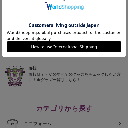
2026/27 レプリカユニフ
藤枝MYFC ピカチュウ
2026/27 レプリカユニフ
ォーム FP 1st
タオルマフラー
ォーム GK 2nd
13,200円～18,700円
2,500円
13,200円～18,700円
1
トピックス
藤枝
オリジナルネームも選べる！オーセンティックユニ
フォームも販売中
藤枝
藤枝ＭＹＦＣのすべてのグッズをチェックしたい方
に！全グッズ一覧はこちら！
カテゴリから探す
ユニフォーム