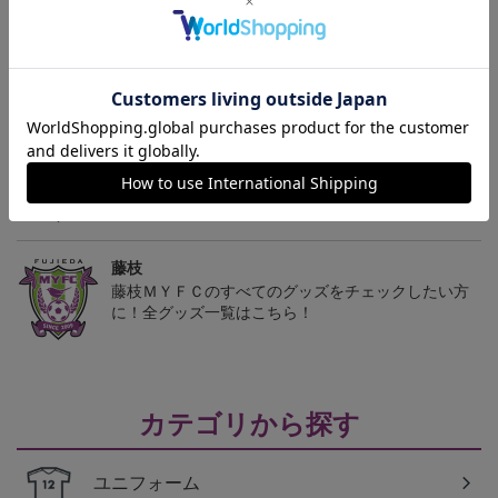
2026/27 レプリカユニフ
2026/27 レプリカユニフ
2026/27 オーセンティッ
ォーム FP 1st
ォーム GK 2nd
クユニフォーム FP 1st
13,200円～18,700円
13,200円～18,700円
18,700円～24,200円
1
トピックス
藤枝
オリジナルネームも選べる！オーセンティックユニ
フォームも販売中
藤枝
藤枝ＭＹＦＣのすべてのグッズをチェックしたい方
に！全グッズ一覧はこちら！
カテゴリから探す
ユニフォーム