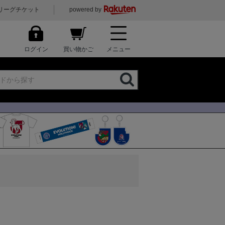
リーグチケット
powered by
ログイン
買い物かご
メニュー