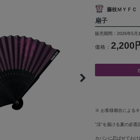
藤枝ＭＹＦＣ
扇子
販売期間：2026年5月1
2,200
価格：
※ お客様都合による
”涼”を届ける夏の必需
カバンに忍ばせておけ